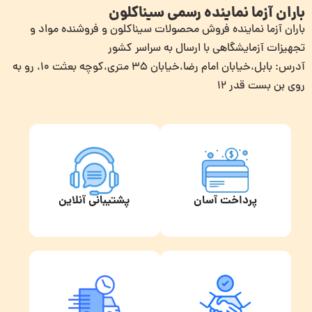
باران آزما نماینده رسمی سیناکلون
باران آزما نماینده فروش محصولات سیناکلون و فروشنده مواد و
تجهیزات آزمایشگاهی با ارسال به سراسر کشور
آدرس: بابل،خیابان امام رضا،خیابان ۳۵ متری،کوچه بعثت ۱۰، رو به
روی بن بست قدر ۱۲
پرداخت آسان
پشتیبانی آنلاین