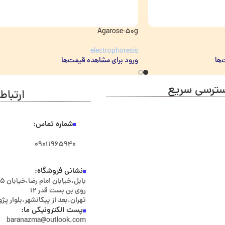
Agarose-50g
electrophoresis
‌ها
ورود برای مشاهده قیمت‌ها
ترسی سریع
ارتباط 
شماره تماس:
۰۹۰۱۱۹۶۵۹۴۰
نشانی فروشگاه:
روی بن بست قدر ۱۲
تهران،بعد از پیکانشهر،بلوار پ
پست الکترونیکی ما:
baranazma@outlook.com