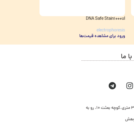
A Safe Stain500ul
DNA Safe Stain1000ul
electrophoresis
electrophoresis
ورود برای مشاهده قیمت‌ها
ورود برای مشاهده ق
با ما
بابل،خیابان امام رضا،خیابان ۳۵ متری،کوچه بعثت ۱۰، رو به
ژوهش